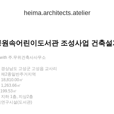
heima.architects.atelier
공원속어린이도서관 조성사업 건축설
ze_with 주.무위건축사사무소
: 경상남도 고성군 고성읍 교사리
: 제2종일반주거지역
18,810.00㎡
1,263.66㎡
,199.53㎡
 지하 1층, 지상2층
교육연구시설(도서관)