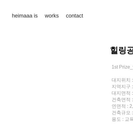
heimaaa is
works
contact
힐링
1st Pri
대지위치 
지역지구 
대지면적 : 
건축면적 : 
연면적 : 2
건축규모 :
용도 : 