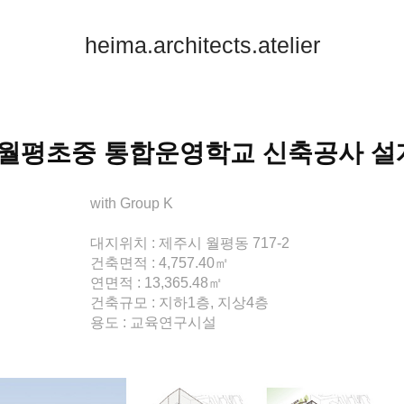
heima.architects.atelier
월평초중 통합운영학교 신축공사 
with Group K
대지위치 : 제주시 월평동 717-2
건축면적 : 4,757.40㎡
연면적 : 13,365.48㎡
건축규모 : 지하1층, 지상4층
용도 : 교육연구시설