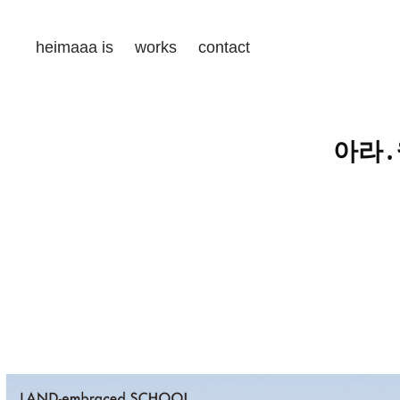
heimaaa is
works
contact
아라․